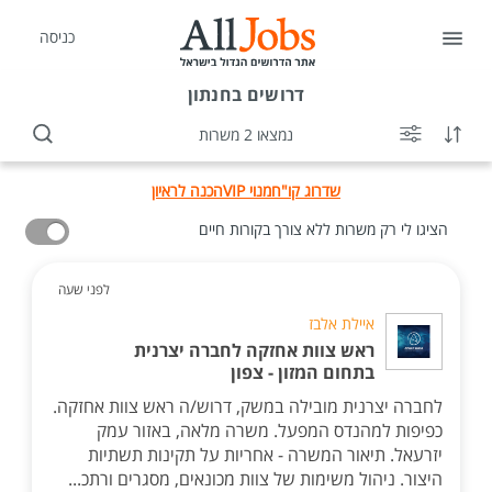
כניסה
דרושים
בחנתון
נמצאו 2 משרות
שדרוג קו"ח
מנוי VIP
הכנה לראיון
הציגו לי רק משרות ללא צורך בקורות חיים
לפני שעה
איילת אלבז
ראש צוות אחזקה לחברה יצרנית
בתחום המזון - צפון
לחברה יצרנית מובילה במשק, דרוש/ה ראש צוות אחזקה.
כפיפות למהנדס המפעל. משרה מלאה, באזור עמק
יזרעאל. תיאור המשרה - אחריות על תקינות תשתיות
היצור. ניהול משימות של צוות מכונאים, מסגרים ורתכ...