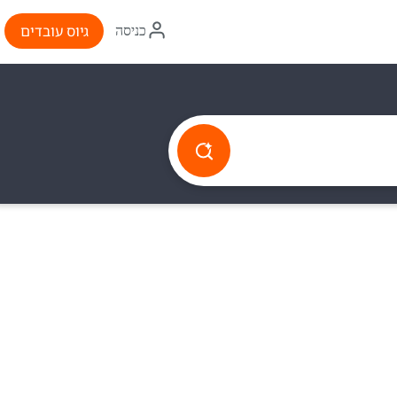
איקון
גיוס עובדים
כניסה
התחברות