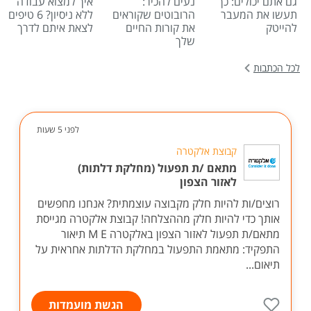
גם אתם יכולים: כך
נעים להכיר:
איך למצוא עבודה
תעשו את המעבר
הרובוטים שקוראים
ללא ניסיון? 6 טיפים
להייטק
את קורות החיים
לצאת איתם לדרך
שלך
לכל הכתבות
לפני 5 שעות
קבוצת אלקטרה
מתאם /ת תפעול (מחלקת דלתות)
לאזור הצפון
רוצים/ות להיות חלק מקבוצה עוצמתית? אנחנו מחפשים
אותך כדי להיות חלק מההצלחה! קבוצת אלקטרה מגייסת
מתאם/ת תפעול לאזור הצפון באלקטרה M E תיאור
התפקיד: מתאמת התפעול במחלקת הדלתות אחראית על
תיאום...
הגשת מועמדות