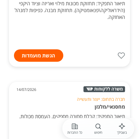
תיאור התפקיד: תחזוקת מכונות מילוי ואריזה וציוד היקפי
(הידראוליקה\פנאומטיקה). תחזוקת מבנה. כפיפות למנהל
האחזקה.
הגשת מועמדות
14/07/2026
חברה בתחום: ייצור ותעשייה
מחסנאי/מלגזן
תיאור התפקיד: קבלת סחורה מספקים. העמסת מכולות.
משמרת בוקר 07-16. קו"ח למייל.
בשבילך
חיפוש
כל החברות