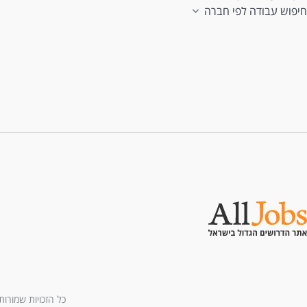
חיפוש עבודה לפי חברה
כל הזכויות שמורות לחברת All U Need בע"מ - בני ברמן 2, מגדל 