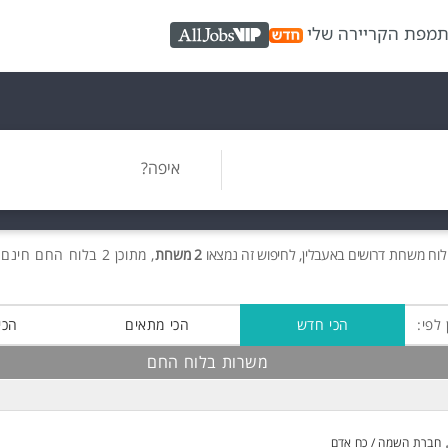
ת
מפת הקריירה שלי
AllJobs VIP
איפה?
לוח משרות
דרושים
באעבלין, לחיפוש זה נמצאו
2 משרות
, מתוכן 2 בלוח החם חינם!
 לפי:
הכי חדש
הכי מתאים
הכי
משרות בלוח החם
חברת השמה / כח אדם