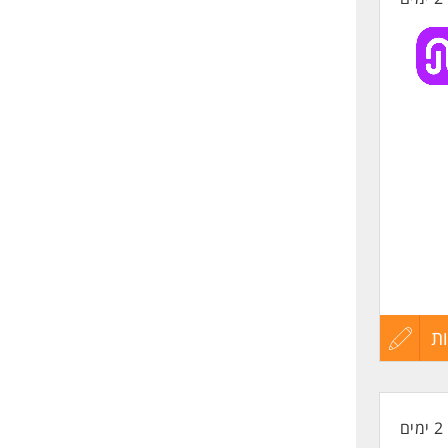
 לסרט
ת
עדכון
קורות
2 ימים
החיים