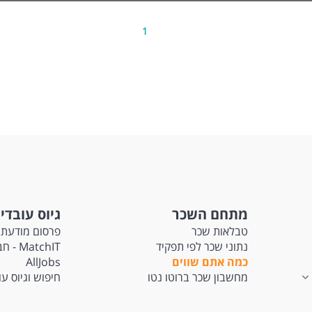
ך בקול (ובמקלדת!) - תודעת שירות גבוהה ורצון לעזור. המשרה מיועדת לנשים ו
חד.
1
 משרות ומידע על Jobs.ai >
מתחם השכר
גיוס עובדי
טבלאות שכר
פרסום מודעת 
נתוני שכר לפי תפקיד
tchIT
כמה אתם שווים
AllJobs
מחשבון שכר ברוטו נטו
חיפוש וגיוס ע