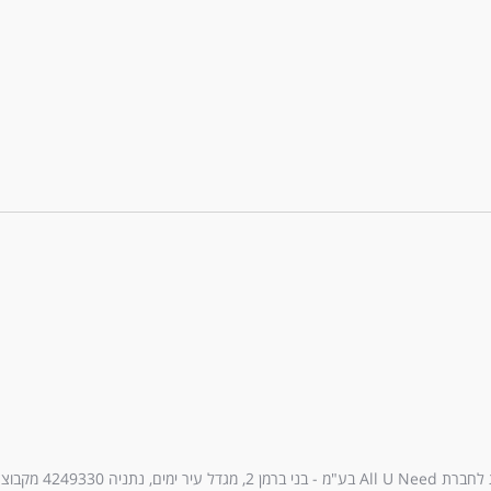
עיר ימים, נתניה 4249330 מקבוצת