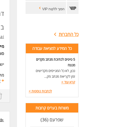
הפוך ללקוח VIP
במ
כל החברות
.ai
מי
כל המידע למציאת עבודה
סו
5 טיפים לכתיבת מכתב מקדים
יש 
מנצח
נכון, לא כל המגייסים מקדישים
מוקד ה
זמן לקריאת מכתב מק...
אם 
ע
קרא עוד
>
שהם
לכתבות נוספות
>
מה 
מאח
חוו
משרות בערים קרובות
פתר
שפרעם (36)
הלו