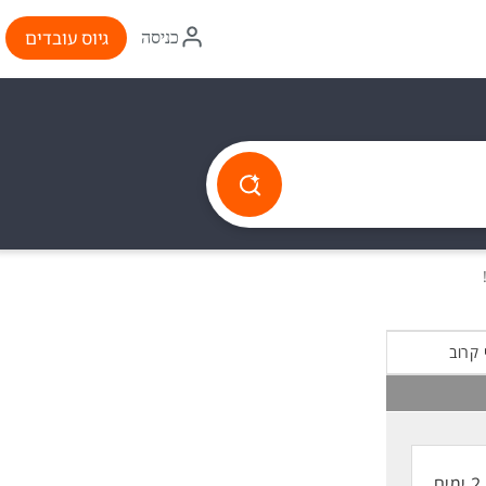
איקון
גיוס עובדים
כניסה
התחברות
 קרוב
2 ימים