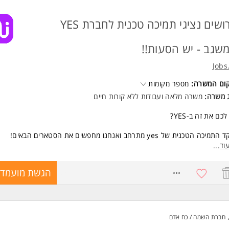
דרושים נציגי תמיכה טכנית לחברת YES
שגב - יש הסעות!!
Jobs
קום המשרה:
מספר מקומות
ג משרה:
משרה מלאה ועבודות ללא קורות חיים
לכם את זה ב-YES?
תמיכה הטכנית של yes מתרחב ואנחנו מחפשים את הסטארים הבאים!
אתם חיים ונושמים טלוויזיה, מבינים בטכנולוגיה ואוהבים לעזור לאנשים להגיע
וד
...
 הכי אוהבים - המקום שלכם איתנו בנבחרת.
8573993
הגשת מועמדו
התפקיד כולל?
ורי הקלעים: תמיכה טכנית בערוצים ובממירים הכי מתקדמים.
ית צפייה: עזרה ללקוחות בהזמנת סרטים ותוכן VOD.
ון בעיות: להיות ה"מושיעים" שגורמים לשידור לחזור לעבוד חלק.
חברת השמה / כח אדם
"ז שלנו (לבחירתכם!):