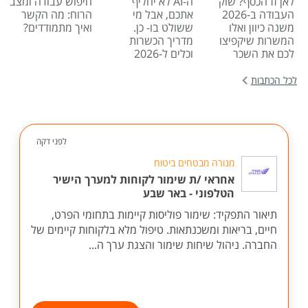
לאן זז הכסף? שוק
ה-AI לא יחליף
חיפוש עבודה ומצב
העבודה ב-2026
אתכם, אבל מי
הרוח: מה הקשר
משנה כיוון ואלו
ששולט בו- כן.
ואיך מתמודדים?
המשרות שיקפיצו
מדריך הכשרות
לכם את השכר
וכלים ל-2026
לכל הכתבות
לפני דקה
מנורה מבטחים ביטוח
אחראי /ת שימור לקוחות למערך הישיר
הטלפוני - באר שבע
תיאור התפקיד: שימור פוליסות קיימות בתחומי הפרט,
חיים, בריאות ומשכנתאות. טיפול מלא בלקוחות קיימים של
החברה. ניהול שיחות שימור והצגת ערך ה...