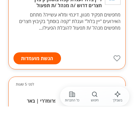
חצרים דרוש /ה מנהל /ת תפעול
מחפשים תפקיד מגוון, דינמי ומלא עשייה? מתחם
האירועים "יין בלול" ועגלת "קפה בוסתן" בקיבוץ חצרים
מחפשים מנהל /ת תפעול להובלת הפעילו...
הגשת מועמדות
לפני 5 שעות
באשר גבינות בע"מ
מנהל.ת סניף | באשר פרומז'רי | באר
בשבילך
חיפוש
כל החברות
שבע
באשר פרומז'רי - רשת הפרומז'רי המובילה בישראל
בתחום הגבינות והקולינריה מחפשת- מנהל.ת לסניף באר
שבע. אם יש לך ניסיון בניהול צוות, אהבה לאנשים