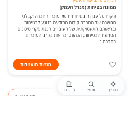
חברה בתחום: ייצור ותעשייה
ממונה בטיחות (מגדל העמק)
פיקוח על עבודה בטיחותית של עובדי החברה וקבלני
המשנה של החברה קידום התודעה בנוגע לבטיחות
ובריאותם התעסוקתית של העובדים הכנת סקרי סיכונים
הטמעת הבטיחות, הגהות, ובריאות בקרב העובדים
בחברה נ...
הגשת מועמדות
בשבילך
חיפוש
כל החברות
לפני 12 שעות
בזק
עובדי.ות תשתית אופטי וסימטרי- 2011
קצת עלינו, אנחנו אחת החוליות החשובות בשרשרת
אספקת האינטרנט ללקוחות בזק, כי בלי כבלים אין