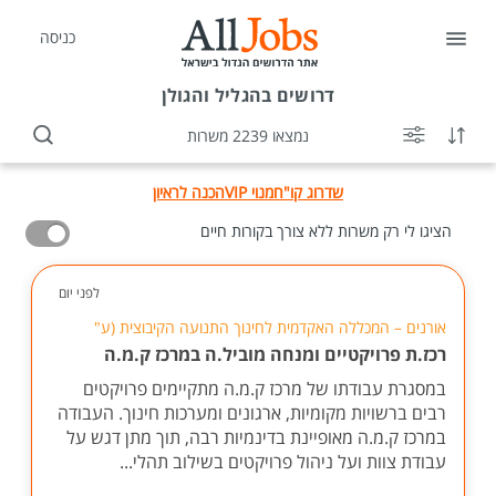
כניסה
דרושים
בהגליל והגולן
נמצאו 2239 משרות
שדרוג קו"ח
מנוי VIP
הכנה לראיון
הציגו לי רק משרות ללא צורך בקורות חיים
לפני יום
אורנים – המכללה האקדמית לחינוך התנועה הקיבוצית (ע"
רכז.ת פרויקטיים ומנחה מוביל.ה במרכז ק.מ.ה
במסגרת עבודתו של מרכז ק.מ.ה מתקיימים פרויקטים
רבים ברשויות מקומיות, ארגונים ומערכות חינוך. העבודה
במרכז ק.מ.ה מאופיינת בדינמיות רבה, תוך מתן דגש על
עבודת צוות ועל ניהול פרויקטים בשילוב תהלי...