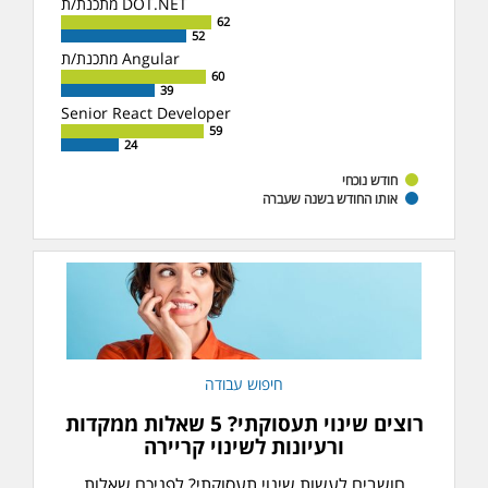
מתכנת/ת DOT.NET
62
62
52
52
מתכנת/ת Angular
60
60
39
39
Senior React Developer
59
59
24
24
חודש נוכחי
אותו החודש בשנה שעברה
חיפוש עבודה
רוצים שינוי תעסוקתי? 5 שאלות ממקדות
ורעיונות לשינוי קריירה
חושבים לעשות שינוי תעסוקתי? לפניכם שאלות