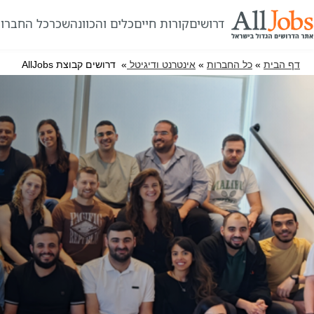
דרושים
קורות חיים
כלים והכוונה
שכר
כל החברו
דף הבית
»
כל החברות
»
אינטרנט ודיגיטל
» דרושים קבוצת AllJobs