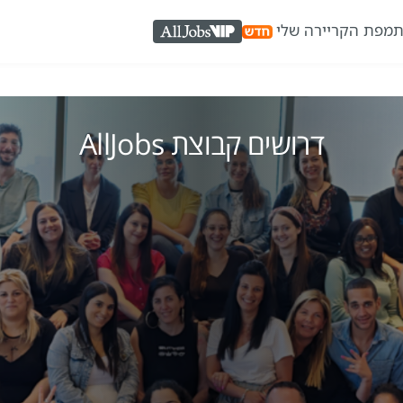
ת
מפת הקריירה שלי
AllJobs VIP
דרושים קבוצת AllJobs