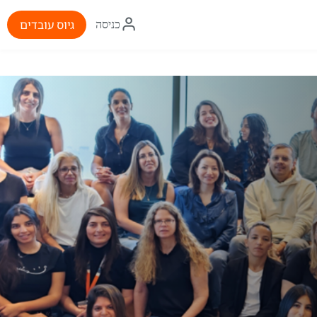
איקון
גיוס עובדים
כניסה
התחברות