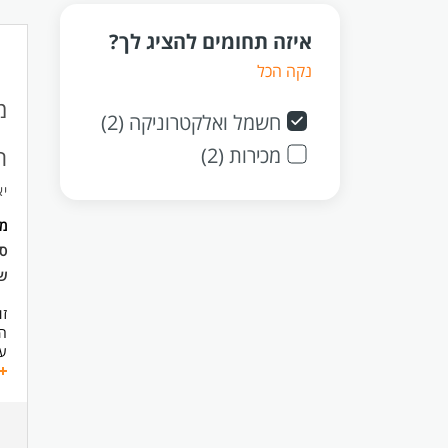
איזה תחומים להציג לך?
נקה הכל
מ
חשמל ואלקטרוניקה (2)
מכירות (2)
ת
יא
מ
ס
ש
זו
הח
עב
הת
אח
בנ
פי