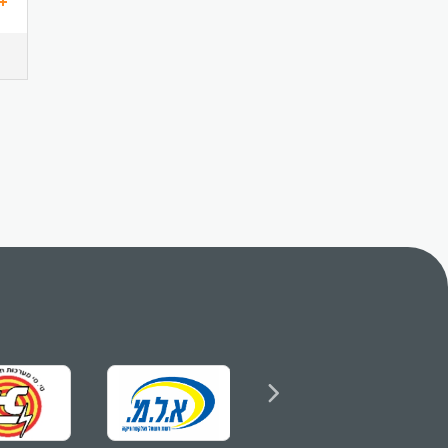
תנ
או
דר
ית
יכ
תו
אמ