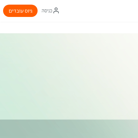
איקון
גיוס עובדים
כניסה
התחברות