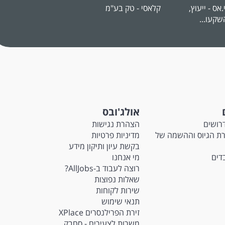
.אס - ייעוץ,
קלאסי - טק בע"מ
מכמש-אלקטרוניקה
מ
שקעו...
ומעגלים...
אולג'ובס
רושים
הצהרת נגישות
M - חברת הגיוס וההשמה של
מדיניות פרטיות
בקשת עיון ותיקון מידע
בדים
מי אנחנו
רוצה לעבוד ב-AllJobs?
שאלות נפוצות
שירות לקוחות
תנאי שימוש
זירת הפרילנסרים XPlace
משרות לצעירים - סחבק