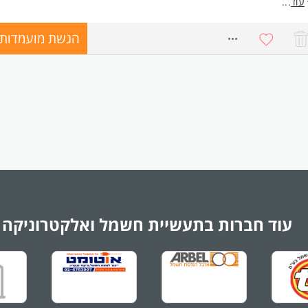
אים+ שכר מעולים למתאימים.
עוד
...
פציות לקידום בחברה!
הגשת מועמדות
ישות:
8627631
רון משמעותי - היכרות עם מערכות מתח נמוך - מצלמות, אזעקות וכו
ולת בסיסית בעבודה מול מחשב
דעת שירות גבוהה
ינות, אחריות, ראש גדול. המשרה מיועדת לנשים ולגברים כאחד.
עוד חברות בתעשיית חשמל ואלקטרוניקה