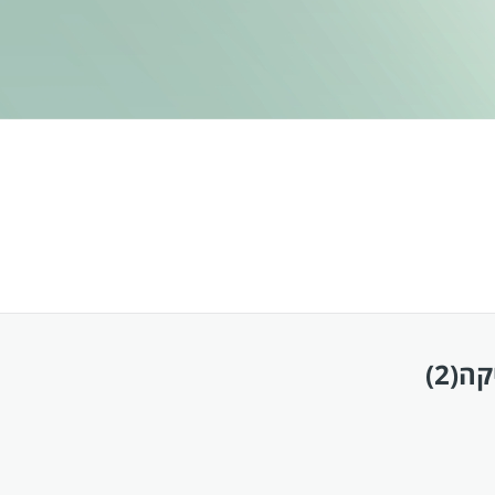
קה
(2)