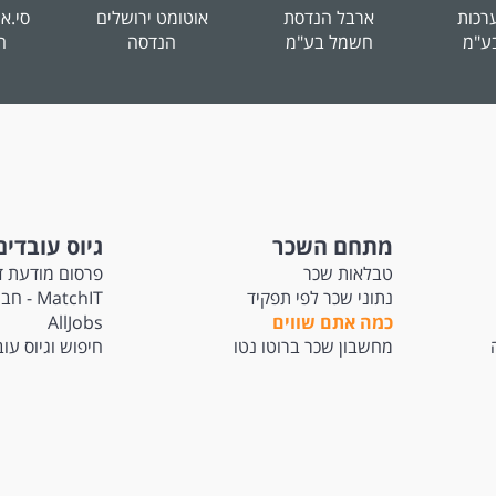
ערכות
ארבל הנדסת
אוטומט ירושלים
סי.אי
ע"מ
חשמל בע"מ
הנדסה
ה
מתחם השכר
גיוס עובדים
טבלאות שכר
פרסום מודעת ד
נתוני שכר לפי תפקיד
atchIT
כמה אתם שווים
AllJobs
מחשבון שכר ברוטו נטו
חיפוש וגיוס עו