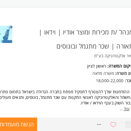
נהל /ת מכירות ומוצר אודיו | וידאו |
אורה | שכר מתגמל ובונוסים
יר אלקטרוניקה בע"מ
יקום המשרה:
ראשון לציון
וג משרה:
משרה מלאה
כר:
18,000-22,000
 ההזדמנות שלך להצטרף לתפקיד מפתח בחברה הגדולה בישראל בתחום פתרונ
שמל והאלקטרוניקה לאנשי התקנות עם שכר מתגמל, בונוסים, ותנאים מעולים
ור השוק בענף הוידאו / אודיו.
עוד
...
פקיד כולל:
ריות כוללת על תחום האודיו / וידאו בחברה: מכירות, שירות ותמיכה
הגשת מועמדות
8554386
יית ליין מוצרים: מסכים, מגברים, רמקולים, מערכות כריזה, כבלים ועוד
תוח קו לקוחות מקצועי (יועצים, מתקינים, קבלנים ועוד)