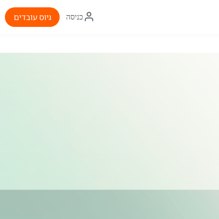
איקון
גיוס עובדים
כניסה
התחברות