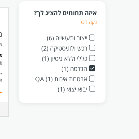
איזה תחומים להציג לך?
נקה הכל
מ
ייצור ותעשייה (6)
א
רכש ולוגיסטיקה (2)
מ
כללי וללא ניסיון (1)
ס
הנדסה (1)
"א
אבטחת איכות QA (1)
מי
יבוא יצוא (1)
במ
הצ
יו
מע
פע
בת
עב