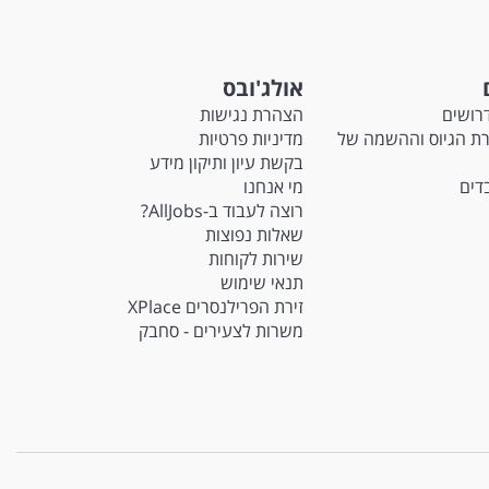
אולג'ובס
רושים
הצהרת נגישות
M - חברת הגיוס וההשמה של
מדיניות פרטיות
בקשת עיון ותיקון מידע
בדים
מי אנחנו
רוצה לעבוד ב-AllJobs?
שאלות נפוצות
שירות לקוחות
תנאי שימוש
זירת הפרילנסרים XPlace
משרות לצעירים - סחבק