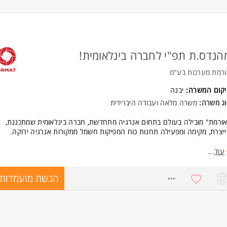
הנדס.ת תפ"י לחברה בינלאומית!
ורמת מערכות בע"מ
יקום המשרה:
יבנה
וג משרה:
משרה מלאה ועבודה היברידית
ורמת" מובילה בעולם בתחום אנרגיה מתחדשת, חברה בינלאומית שמתכננת,
יצרת, מקימה ומפעילה תחנות כוח המפיקות חשמל ממקורות אנרגיה ירוקה.
סגרת התפקיד אחריות על אספקת מוצרים בהתאם לדרישות הלקוח, ניהול תהל
עוד
...
טיידות- תזמון חומר, שחרור דרישות לרכש ופק"עות ייצור, בניית תכנית עבודה
מית/שבועית וקביעת סדרי עדיפויות לייצור,
הגשת מועמדות
8693389
קב ובקרה אחר התכנסות החומר וזרימתו לייצור, זיהוי וטיפול בחוסרים, הצפת
רים וסיכונים בייצור, מעקב אחר פק"עות והתקדמות הייצור- תכנון מול ביצוע, ע
וכנית העבודה ובמועדי אספקה,
ודה שוטפת מול ממשקים פנים ארגוניים, תחזוקה ועדכון נתונים במערכת,