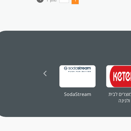
1
מתוך 1
לפני
שליחה
וצרים לבית
SodaStream
ICL
ולגינה