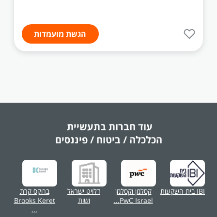
הגשת מועמדות
עוד חברות בתעשיית
הכלכלה / ביטוח / פיננסים
IBI בית השקעות
קסלמן וקסלמן
דלויט ישראל
ברוקס קרת
PwC Israel...
ושות
Brooks Keret
...