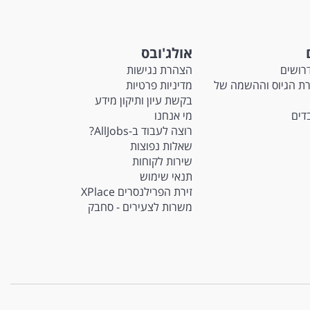
אולג'ובס
רושים
הצהרת נגישות
M - חברת הגיוס וההשמה של
מדיניות פרטיות
בקשת עיון ותיקון מידע
בדים
מי אנחנו
רוצה לעבוד ב-AllJobs?
שאלות נפוצות
שירות לקוחות
תנאי שימוש
זירת הפרילנסרים XPlace
משרות לצעירים - סחבק