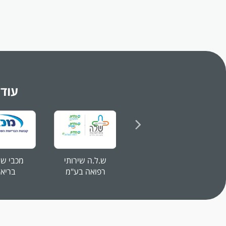
עב
עב
דר
תו
הח
תע
או
ני
עוד 
המ
תי
נא
עפ
הב
וב
ש.ל.ה שירותי
מכבי שי
רפואה בע"מ
בריאו