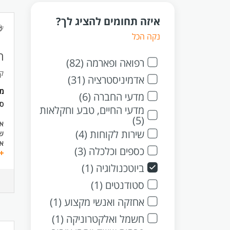
איזה תחומים להציג לך?
נקה הכל
ר
רפואה ופארמה (82)
קו
אדמיניסטרציה (31)
מ
מדעי החברה (6)
סו
מדעי החיים, טבע וחקלאות
(5)
אי
שירות לקוחות (4)
שו
אח
כספים וכלכלה (3)
לי
רי
ביוטכנולוגיה (1)
אח
סטודנטים (1)
תכ
אחזקה ואנשי מקצוע (1)
גי
רי
חשמל ואלקטרוניקה (1)
יו