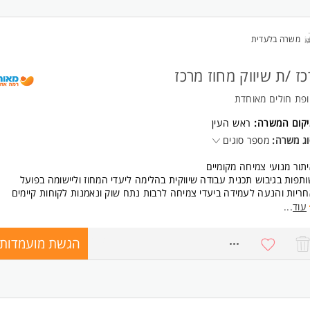
משרה בלעדית
כז /ת שיווק מחוז מרכז
פת חולים מאוחדת
יקום המשרה:
ראש העין
ג משרה:
מספר סוגים
תור מנועי צמיחה מקומיים
תפות בגיבוש תכנית עבודה שיווקית בהלימה ליעדי המחוז וליישומה בפועל
ריות והנעה לעמידה ביעדי צמיחה לרבות נתח שוק ונאמנות לקוחות קיימים
ווי ותמיכה בפעילות צמיחה של המרפאות, המרחבים והמחוז
עוד
...
כוז מוצרי קד"מ ומבצעים
הגשת מועמדות
8584950
ריות כוללת על אירועים בתחום השיווק:
נון והפקה של אירועים כגון: אירועי קד"מ, אירועי יח"צ, פתיחות מרפאות, מסיבת
וס, שת"פים עם רשויות וארגונים
כוז התקשורת השיווקית במחוז על פי הנחיות המטה הארגוני, פרסום ויח"צ מקומ
זמה וקידום פעילויות מכווני צמיחה