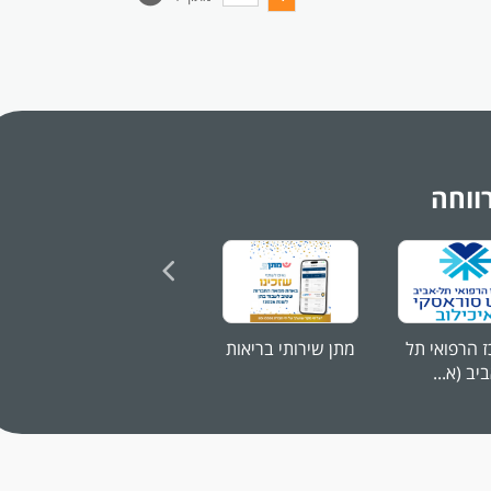
החיים
לפני
י
שליחה
ווחה
צורך
 הרפואי תל
מתן שירותי בריאות
לאומית שירותי
נ
יב (א...
בריאות