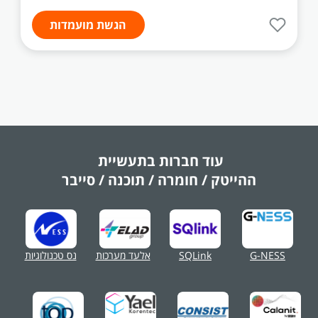
הגשת מועמדות
עוד חברות בתעשיית
ההייטק / חומרה / תוכנה / סייבר
G-NESS
SQLink
אלעד מערכות
נס טכנולוגיות