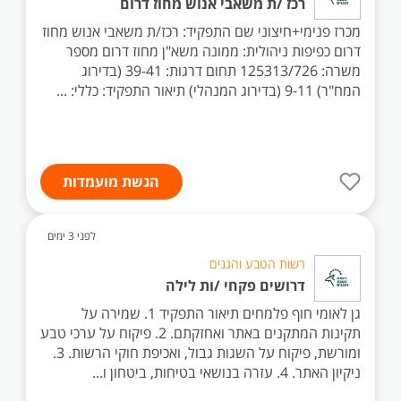
רכז /ת משאבי אנוש מחוז דרום
מכרז פנימי+חיצוני שם התפקיד: רכז/ת משאבי אנוש מחוז
דרום כפיפות ניהולית: ממונה משא"ן מחוז דרום מספר
משרה: 125313/726 תחום דרגות: 39-41 (בדירוג
המח"ר) 9-11 (בדירוג המנהלי) תיאור התפקיד: כללי: ...
הגשת מועמדות
לפני 3 ימים
רשות הטבע והגנים
דרושים פקחי /ות לילה
גן לאומי חוף פלמחים תיאור התפקיד 1. שמירה על
תקינות המתקנים באתר ואחזקתם. 2. פיקוח על ערכי טבע
ומורשת, פיקוח על השגות גבול, ואכיפת חוקי הרשות. 3.
ניקיון האתר. 4. עזרה בנושאי בטיחות, ביטחון ו...