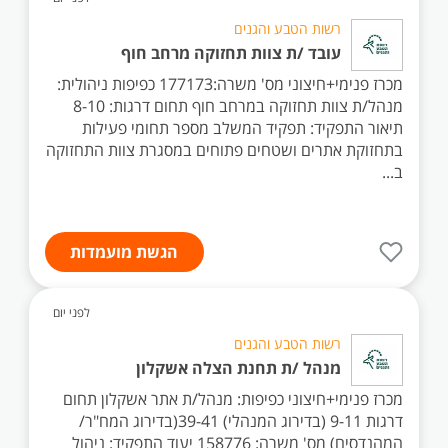
רשות הטבע והגנים
עובד /ת צוות תחזוקה מרחב חוף
מכרז פנימי+חיצוני מס' משרה:177173 כפיפות ניהולית:
מנהל/ת צוות תחזוקה במרחב חוף תחום דרגות: 8-10
תיאור התפקיד: תפקיד המשלב מספר תחומי פעילות
בתחזוקת אתרים ושטחים פתוחים במסגרת צוות התחזוקה
ב...
הגשת מועמדות
לפני יום
רשות הטבע והגנים
מנהל /ת תחנת הצלה אשקלון
מכרז פנימי+חיצוני כפיפות: מנהל/ת אתר אשקלון תחום
דרגות 9-11 (בדירוג המנהלי) 39-41(בדירוג המח"ר/
המהנדסים) מס' משרה: 158776 יעוד התפקיד: ניהול