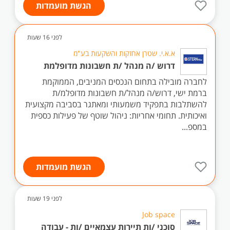
הגשת מועמדות
לפני 16 שעות
א.א.י. שטרן אחזקות והשקעות בע"מ
דרוש /ה מנהל /ת חשבונות מדופלמת
לחברה מובילה בתחום הנכסים המניבים, הממוקמת
ברמת ישי, דרוש/ה מנהל/ת חשבונות מדופלמ/ת
להשתלבות בתפקיד משמעותי ומאתגר בסביבה מקצועית
ואיכותית. תחומי אחריות: ניהול שוטף של פעילות כספית
במספ...
הגשת מועמדות
לפני 19 שעות
Job space
סוכני /ות תיירות עצמאיים /ות - עבודה