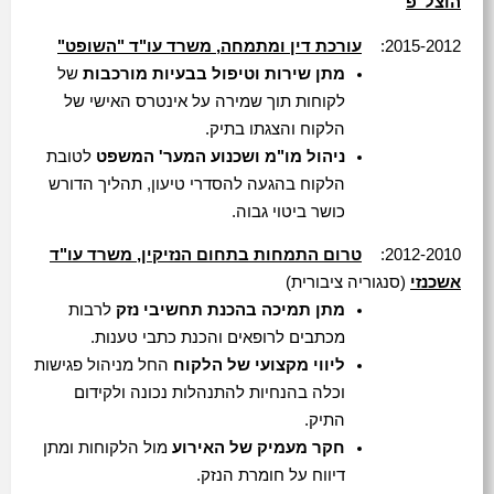
הוצל"פ
2015-2012:
עורכת דין ומתמחה, משרד עו"ד "השופט"
מתן שירות וטיפול בבעיות מורכבות
של
לקוחות תוך שמירה על אינטרס האישי של
הלקוח והצגתו בתיק.
ניהול מו"מ ושכנוע המער' המשפט
לטובת
הלקוח בהגעה להסדרי טיעון, תהליך הדורש
כושר ביטוי גבוה.
2012-2010:
טרום התמחות בתחום הנזיקין, משרד עו"ד
אשכנזי
(סנגוריה ציבורית)
מתן תמיכה בהכנת תחשיבי נזק
לרבות
מכתבים לרופאים והכנת כתבי טענות.
ליווי מקצועי של הלקוח
החל מניהול פגישות
וכלה בהנחיות להתנהלות נכונה ולקידום
התיק.
חקר מעמיק של האירוע
מול הלקוחות ומתן
דיווח על חומרת הנזק.