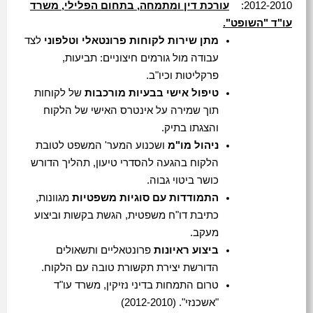
2012-2010:
עורכת דין ומתמחה, בתחום הפלילי, משרד
עו"ד "השופט".
מתן שירות לקוחות פרונטאלי וטלפוני
לצד
עבודה מול גורמים חיצוניים: תביעות,
פרקליטות וכיו"ב.
טיפול אישי בבעיות מורכבות
של לקוחות
תוך שמירה על אינטרס האישי של הלקוח
והצגתו בתיק.
ניהול מו"מ
ושכנוע המער' המשפט לטובת
הלקוח בהגעה להסדרי טיעון, תהליך הדורש
כושר ביטוי גבוה.
התמודדות עם סוגיות משפטיות
מגוונות,
כתיבת דו"ח משפטית, הגשת בקשות וביצוע
מעקב.
ביצוע ראיונות
פרונטאליים ותשאולים
הדורשת יצירת תקשורת טובה עם הלקוח.
טרום התמחות בדיני נזיקין, משרד עו"ד
"אשכנזי". (2012-2010)