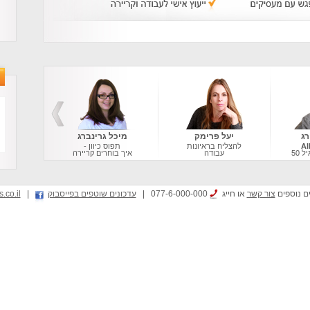
רג
יעל פרימק
מיכל גרינברג
להצליח בראיונות
תפוס כיוון -
 50
עבודה
איך בוחרים קריירה
ם נוספים
צור קשר
או חייג
077-6-000-000
|
עדכונים שוטפים בפייסבוק
|
.co.il