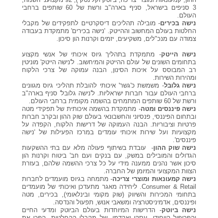
3 סניפים בישראל, סניף בארה"ב ורשת של 60 שותפים ברחבי
קורסים אונליין
העולם.
נישה בכירים
- מובילה תהליכים דיסקרטיים לתפקידים של מקבלי
החלטות בעולם המחשוב וההייטק. 'נישה בכירים' מתמקדת בעבודה
צמודה עם מנכ"לים, משקיעים, יזמים וקרנות הון סיכון.
שדרוג קורות חיים
נישה הייטק
- מתמקדת בתהליך גיוס איכותי של אנשי מקצוע
בתחומים השונים של עולם ההייטק והמיחשוב. ל'נישה הייטק' מוניטין
שאלות נפוצות
רב המבוסס על איכות הסינון, הבנה עמוקה של צרכי הלקוח
ומהירות השירות.
נישה גלובל
- משמשת כ'גשר' איכותי להובלת תהליכי גיוס מגוונים
ברחבי העולם עבור חברות ישראליות. ל'נישה גלובל' סניף בארה"ב
התנתקות
ורשת של 60 שותפים המתמחים בהשמה מקומית ברחבי העולם.
נישה פיננסים ומטה
- מתמקדת בהשמה איכותית של תפקידי מטה
ובתחום הפיננסי, פנסיוני והחשבונאי בעולם שוק ההון ובקרב חברות
פרטיות וציבוריות. הבנה העמוקה של דרישות הלקוח, הקפדה על
מקצועיות ועל שירות איכותי עומדים במרכז הפעילות של 'נישה
פיננסים'.
נישה שוק ההון
- עובדת בשיתוף פעולה מלא עם בתי ההשקעות
הגדולים והמובילים במשק, עם בנקים ועם חב' ביטוח וקרנות הון
סיכון אשר נהנים ממענה מידי על כל צרכי ההשמה שלהם, בעזרת
הצוות המקצועי והמיומן של החברה.
נישה קמעונאות ומוצרי צריכה
- מתמחה בגיוס מועמדים לחברות
Consumer & Retail. ליחידה מאגר מתעדכן ואיכותי של מועמדים
בתחומי המכירות והשיווק (שוק מקומי ובינלאומי), בכירים, מטה
ופיננסים, אדמיניסטרציה ומשאבי אנוש, תפעול והנדסה.
נישה ביוטק
- הדרישות המיוחדות בעולם הביוטק ומדעי החיים
והפרופיל הייחודי ,עסקי ואקדמי, של מקבלי ההחלטות, הפכו את