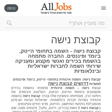
דף הבית
קבוצת נישה
חיפוש חדש
קבוצת נישה - השמה בתחומי הייטק,
ביומד ופיננסים. החברה מתמחה
ניהול החיפושים שלי
בהשמת בכירים ואנשי מקצוע ומעניקה
שירותי השמה לחברות ישראליות
ובינלאומיות
רכישת AllJobs VIP
קבוצת נישה: השמה איכותית בתחומי- הייטק, ביומד ופיננסים
דרושים קבוצת נישה
למשרות
כמה אתם שווים?
קבוצת
נישה – השמה איכותית
מתמחה בהשמת בכירים
ומקצוענים בתחומי ההייטק, הביוטק, הקלינטק והכספים. את
ניסיונה הרב, מומחיותה והמוניטין שלה צברה
קבוצת נישה
בהשמה
איכותית בשירות חברות בינלאומיות, ישראליות וקרנות הון-סיכון
קורסים אונליין
מהמובילות בתחומי המיחשוב, ההייטק, מדעי החיים והפיננסים.
ב
קבוצת נישה
8 נישות (בכירים, הייטק, גלובל, פיננסים ומטה, שוק
ההון, קמעונאות ומוצרי צריכה, ביוטק וקלינטק ), 92 מקצועני השמה,